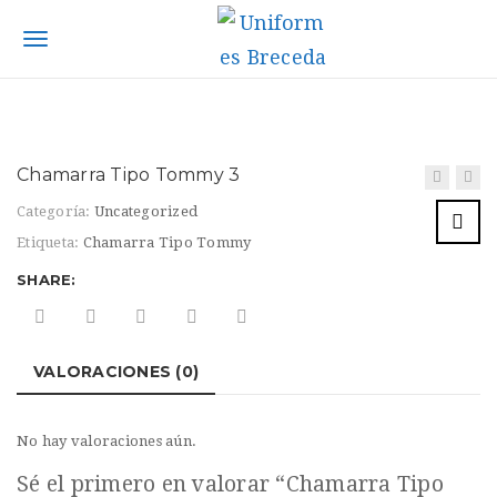
S
k
T
i
p
o
t
g
o
m
g
Chamarra Tipo Tommy 3
a
l
i
Categoría:
Uncategorized
n
e
Etiqueta:
Chamarra Tipo Tommy
c
n
SHARE:
o
n
a
t
v
e
VALORACIONES (0)
n
i
t
g
No hay valoraciones aún.
a
Sé el primero en valorar “Chamarra Tipo