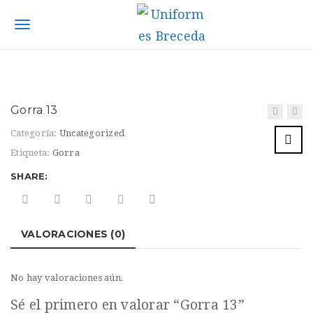
S
k
T
i
p
o
t
g
o
m
g
Gorra 13
a
l
i
Categoría:
Uncategorized
n
e
Etiqueta:
Gorra
c
n
SHARE:
o
n
a
t
v
e
VALORACIONES (0)
n
i
t
g
No hay valoraciones aún.
a
Sé el primero en valorar “Gorra 13”