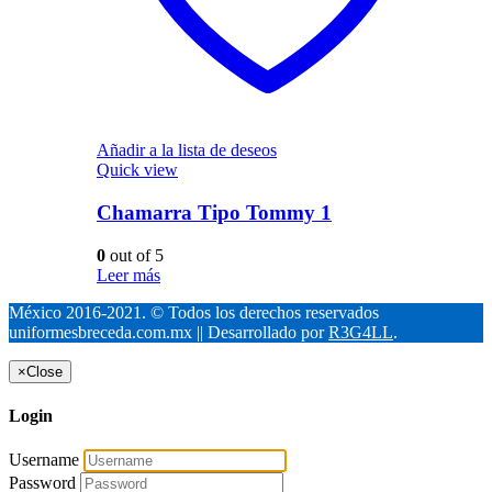
Añadir a la lista de deseos
Quick view
Chamarra Tipo Tommy 1
0
out of 5
Leer más
México 2016-2021. © Todos los derechos reservados
uniformesbreceda.com.mx || Desarrollado por
R3G4LL
.
×
Close
Login
Username
Password