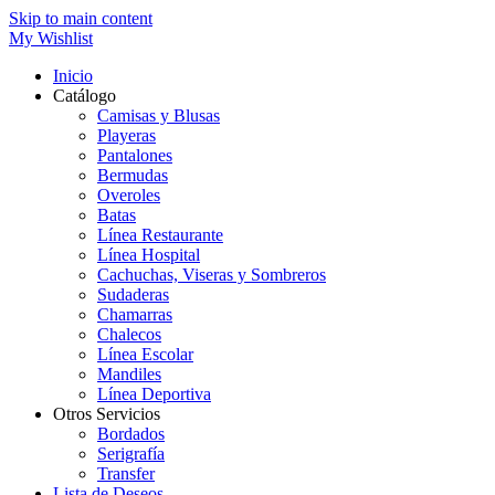
Skip to main content
My Wishlist
Inicio
Catálogo
Camisas y Blusas
Playeras
Pantalones
Bermudas
Overoles
Batas
Línea Restaurante
Línea Hospital
Cachuchas, Viseras y Sombreros
Sudaderas
Chamarras
Chalecos
Línea Escolar
Mandiles
Línea Deportiva
Otros Servicios
Bordados
Serigrafía
Transfer
Lista de Deseos