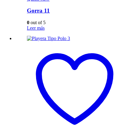
Gorra 11
0
out of 5
Leer más