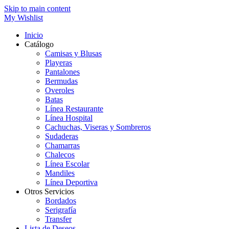
Skip to main content
My Wishlist
Inicio
Catálogo
Camisas y Blusas
Playeras
Pantalones
Bermudas
Overoles
Batas
Línea Restaurante
Línea Hospital
Cachuchas, Viseras y Sombreros
Sudaderas
Chamarras
Chalecos
Línea Escolar
Mandiles
Línea Deportiva
Otros Servicios
Bordados
Serigrafía
Transfer
Lista de Deseos