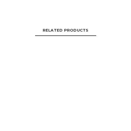
RELATED PRODUCTS
Playera Tipo Polo 1
Gorra 7
LEER MÁS
LEER MÁS
Camisa Industrial 1
Pantalón Industrial
LEER MÁS
LEER MÁS