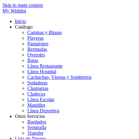
Skip to main content
My Wishlist
Inicio
Catálogo
Camisas y Blusas
Playeras
Pantalones
Bermudas
Overoles
Batas
Línea Restaurante
Línea Hospital
Cachuchas, Viseras y Sombreros
Sudaderas
Chamarras
Chalecos
Línea Escolar
Mandiles
Línea Deportiva
Otros Servicios
Bordados
Serigrafía
Transfer
Lista de Deseos