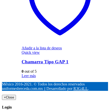
Añadir a la lista de deseos
Quick view
Chamarra Tipo GAP 1
0
out of 5
Leer más
México 2016-2021. © Todos los derechos reservados
uniformesbreceda.com.mx || Desarrollado por
R3G4LL
.
×
Close
Login