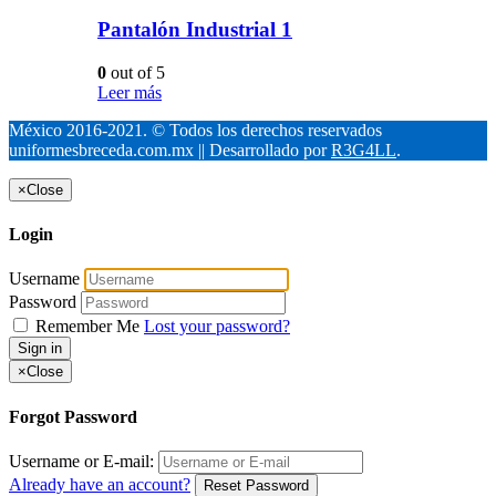
Pantalón Industrial 1
0
out of 5
Leer más
México 2016-2021. © Todos los derechos reservados
uniformesbreceda.com.mx || Desarrollado por
R3G4LL
.
×
Close
Login
Username
Password
Remember Me
Lost your password?
Sign in
×
Close
Forgot Password
Username or E-mail:
Already have an account?
Reset Password