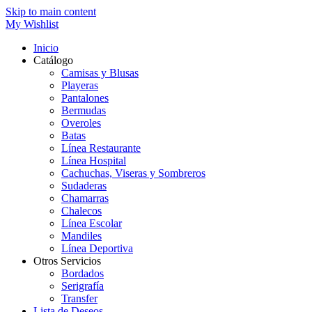
Skip to main content
My Wishlist
Inicio
Catálogo
Camisas y Blusas
Playeras
Pantalones
Bermudas
Overoles
Batas
Línea Restaurante
Línea Hospital
Cachuchas, Viseras y Sombreros
Sudaderas
Chamarras
Chalecos
Línea Escolar
Mandiles
Línea Deportiva
Otros Servicios
Bordados
Serigrafía
Transfer
Lista de Deseos