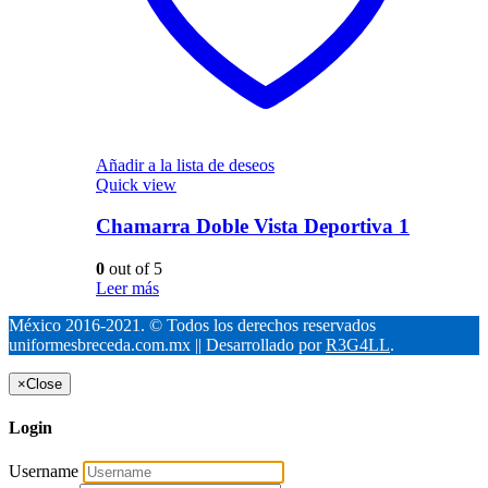
Añadir a la lista de deseos
Quick view
Chamarra Doble Vista Deportiva 1
0
out of 5
Leer más
México 2016-2021. © Todos los derechos reservados
uniformesbreceda.com.mx || Desarrollado por
R3G4LL
.
×
Close
Login
Username