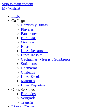
Skip to main content
My Wishlist
Inicio
Catálogo
Camisas y Blusas
Playeras
Pantalones
Bermudas
Overoles
Batas
Línea Restaurante
Línea Hospital
Cachuchas, Viseras y Sombreros
Sudaderas
Chamarras
Chalecos
Línea Escolar
Mandiles
Línea Deportiva
Otros Servicios
Bordados
Serigrafía
Transfer
Lista de Deseos