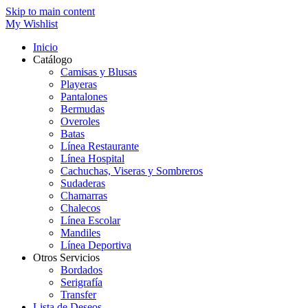
Skip to main content
My Wishlist
Inicio
Catálogo
Camisas y Blusas
Playeras
Pantalones
Bermudas
Overoles
Batas
Línea Restaurante
Línea Hospital
Cachuchas, Viseras y Sombreros
Sudaderas
Chamarras
Chalecos
Línea Escolar
Mandiles
Línea Deportiva
Otros Servicios
Bordados
Serigrafía
Transfer
Lista de Deseos