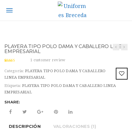
S
k
T
i
p
o
t
g
o
m
g
PLAYERA TIPO POLO DAMA Y CABALLERO LINEA
a
EMPRESARIAL
l
i
1
customer review
n
e
4.00
5
1
out
c
of
based
Categoría:
PLAYERA TIPO POLO DAMA Y CABALLERO
on
n
o
customer
LINEA EMPRESARIAL
rating
n
a
Etiqueta:
PLAYERA TIPO POLO DAMA Y CABALLERO LINEA
t
EMPRESARIAL
v
e
n
SHARE:
i
t
g
a
DESCRIPCIÓN
VALORACIONES (1)