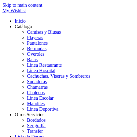
Skip to main content
My Wishlist
Inicio
Catálogo
Camisas y Blusas
Playeras
Pantalones
Bermudas
Overoles
Batas
Línea Restaurante
Línea Hospital
Cachuchas, Viseras y Sombreros
Sudaderas
Chamarras
Chalecos
Línea Escolar
Mandiles
Línea Deportiva
Otros Servicios
Bordados
Serigrafía
Transfer
Lista de Deseos