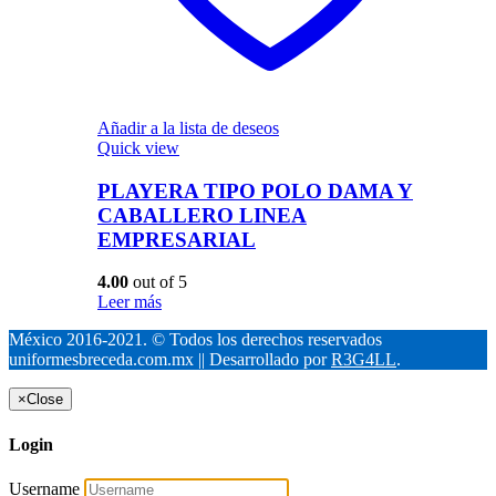
Añadir a la lista de deseos
Quick view
PLAYERA TIPO POLO DAMA Y
CABALLERO LINEA
EMPRESARIAL
4.00
out of 5
Leer más
México 2016-2021. © Todos los derechos reservados
uniformesbreceda.com.mx || Desarrollado por
R3G4LL
.
×
Close
Login
Username