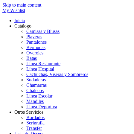
Skip to main content
My Wishlist
Inicio
Catálogo
Camisas y Blusas
Playeras
Pantalones
Bermudas
Overoles
Batas
Línea Restaurante
Línea Hospital
Cachuchas, Viseras y Sombreros
Sudaderas
Chamarras
Chalecos
Línea Escolar
Mandiles
Línea Deportiva
Otros Servicios
Bordados
Serigrafía
Transfer
Lista de Deseos