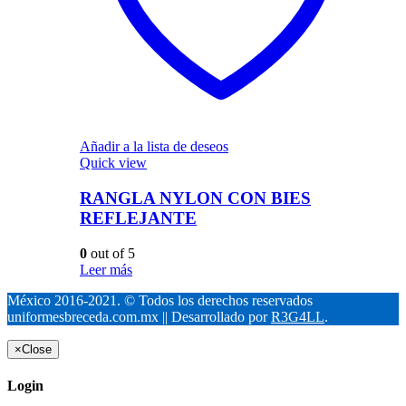
Añadir a la lista de deseos
Quick view
RANGLA NYLON CON BIES
REFLEJANTE
0
out of 5
Leer más
México 2016-2021. © Todos los derechos reservados
uniformesbreceda.com.mx || Desarrollado por
R3G4LL
.
×
Close
Login