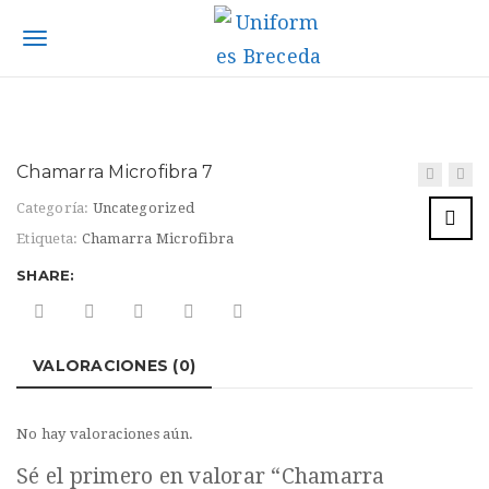
S
k
T
i
p
o
t
g
o
m
g
Chamarra Microfibra 7
a
l
i
Categoría:
Uncategorized
n
e
Etiqueta:
Chamarra Microfibra
c
n
SHARE:
o
n
a
t
v
e
VALORACIONES (0)
n
i
t
g
No hay valoraciones aún.
a
Sé el primero en valorar “Chamarra