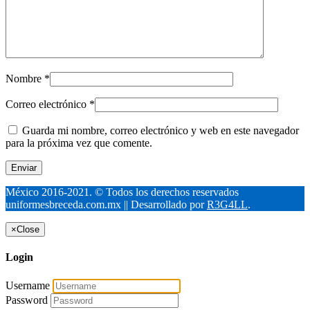
Nombre
*
Correo electrónico
*
Guarda mi nombre, correo electrónico y web en este navegador
para la próxima vez que comente.
México 2016-2021. © Todos los derechos reservados
uniformesbreceda.com.mx || Desarrollado por
R3G4LL
.
×
Close
Login
Username
Password