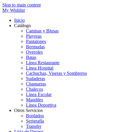
Skip to main content
My Wishlist
Inicio
Catálogo
Camisas y Blusas
Playeras
Pantalones
Bermudas
Overoles
Batas
Línea Restaurante
Línea Hospital
Cachuchas, Viseras y Sombreros
Sudaderas
Chamarras
Chalecos
Línea Escolar
Mandiles
Línea Deportiva
Otros Servicios
Bordados
Serigrafía
Transfer
Lista de Deseos