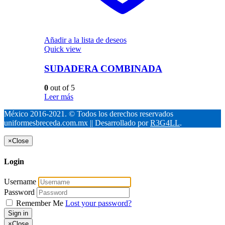
Añadir a la lista de deseos
Quick view
SUDADERA COMBINADA
0
out of 5
Leer más
México 2016-2021. © Todos los derechos reservados
uniformesbreceda.com.mx || Desarrollado por
R3G4LL
.
×
Close
Login
Username
Password
Remember Me
Lost your password?
Sign in
×
Close