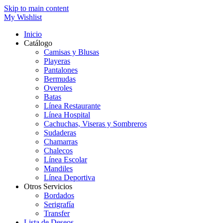
Skip to main content
My Wishlist
Inicio
Catálogo
Camisas y Blusas
Playeras
Pantalones
Bermudas
Overoles
Batas
Línea Restaurante
Línea Hospital
Cachuchas, Viseras y Sombreros
Sudaderas
Chamarras
Chalecos
Línea Escolar
Mandiles
Línea Deportiva
Otros Servicios
Bordados
Serigrafía
Transfer
Lista de Deseos