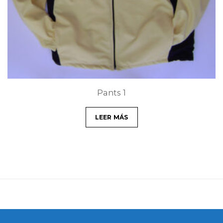
t
i
o
n
Pants 1
LEER MÁS