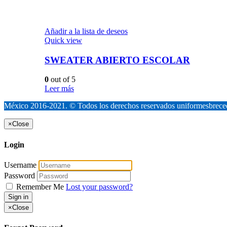
Añadir a la lista de deseos
Quick view
SWEATER ABIERTO ESCOLAR
0
out of 5
Leer más
México 2016-2021. © Todos los derechos reservados uniformesbrece
×
Close
Login
Username
Password
Remember Me
Lost your password?
Sign in
×
Close