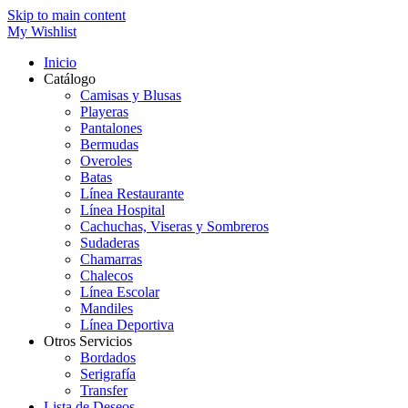
Skip to main content
My Wishlist
Inicio
Catálogo
Camisas y Blusas
Playeras
Pantalones
Bermudas
Overoles
Batas
Línea Restaurante
Línea Hospital
Cachuchas, Viseras y Sombreros
Sudaderas
Chamarras
Chalecos
Línea Escolar
Mandiles
Línea Deportiva
Otros Servicios
Bordados
Serigrafía
Transfer
Lista de Deseos