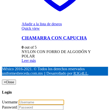
Añadir a la lista de deseos
Quick view
CHAMARRA CON CAPUCHA
0
out of 5
NYLON CON FORRO DE ALGODÓN Y
POLAR
Leer más
México 2016-2021. © Todos los derechos reservados
uniformesbreceda.com.mx || Desarrollado por
R3G4LL
.
×
Close
Login
Username
Password