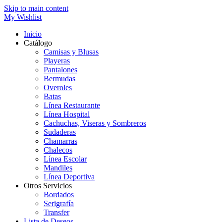
Skip to main content
My Wishlist
Inicio
Catálogo
Camisas y Blusas
Playeras
Pantalones
Bermudas
Overoles
Batas
Línea Restaurante
Línea Hospital
Cachuchas, Viseras y Sombreros
Sudaderas
Chamarras
Chalecos
Línea Escolar
Mandiles
Línea Deportiva
Otros Servicios
Bordados
Serigrafía
Transfer
Lista de Deseos