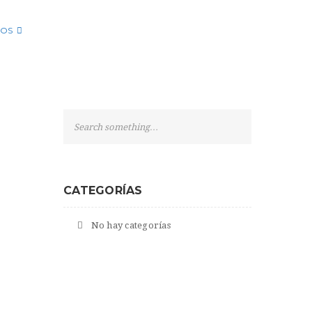
OS
S
e
a
r
c
CATEGORÍAS
h
No hay categorías